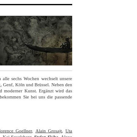
wa alle sechs Wochen wechselt unsere
rg, Genf, Köln und Brüssel.
Neben den
nd moderner Kunst.
Ergänzt wird das
 bekommen Sie bei uns die passende
lorence Goellner
,
Alain Grosajt
,
Uta
,
Kai Savelsberg
,
Stefan Skiba
,
Aloys