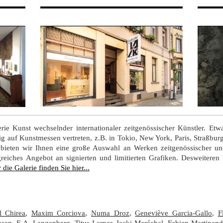
erie Kunst wechselnder internationaler zeitgenössischer Künstler. Et
ßig auf Kunstmessen vertreten, z.B. in Tokio, New York, Paris, Straßbu
 bieten wir Ihnen eine große Auswahl an Werken zeitgenössischer u
eiches Angebot an signierten und limitierten Grafiken.
Desweiteren
die Galerie finden Sie hier...
l Chirea
,
Maxim Corciova
,
Numa Droz
,
Geneviève Garcia-Gallo
,
F
nsen
,
E.A. Langenberg
,
Titus Lerner
,
Jacki Maréchal
,
Fabien Martinand