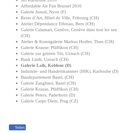
Affordable Air Fair Brussel 2016
Galerie Junod, Nyon (F)
Resto d’Art, Hôtel de Ville, Fribourg (CH)
Atelier Dépendance Elfenau
, Bern (CH)
Galerie Calamart, Genève
,
Genève dans tout les sen
(CH)
Atelier & Kunstgalerie Markus Hodler, Thun (CH)
Galerie Krause; Pfäffikon (CH)
Galerie zur grünen Tür, Uznach (CH)
Bank Linth, Uznach
(CH)
Galerie Laïk, Koblenz (D)
Industrie- und Handelskammer (IHK), Karlsruhe (D)
Baudepartement Basel, (CH)
Galerie Zangbieri, Basel (CH)
Galerie Krause, Pfäffikon (CH)
Galerie Peters, Paderborn (D)
Galerie Carpe Diem, Prag (CZ)
Teilen